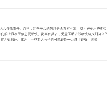
说念寻找责任。然则，这些平台的信息是否真实可靠，成为好多用户柔柔的
等。它们的上风在于信息更新快、岗亭种类多，无意匡助求职者快速找到符
发布无效职位。此外，一些罪人分子也可能诈欺平台进行诈骗，调换