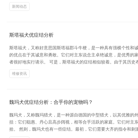
新闻动态
斯塔福犬优症结分析
斯塔福犬，又称好意思国斯塔福郡斗牛梗，是一种具有强横个性和诚
的优点在于其诚意和勇敢。它们对主东说念主卓绝诚意，是优秀的
者很好地实行请示。 可是，斯塔福犬的症结相似较着。由于其历史
维修资讯
魏玛犬优症结分析：合乎你的宠物吗？
魏玛犬，又称魏玛猎犬，是一种源自德国的中型猎犬，以其优雅的外
括：它们聪惠、丹心且高步阔视，相等合乎活跃的家庭。它们对主
拾。 然则，魏玛犬也有一些症结。最初，它们需要大齐的指令和刺