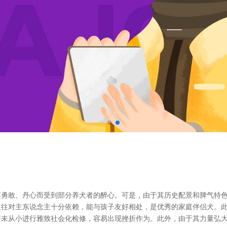
勇敢、丹心而受到部分养犬者的醉心。可是，由于其历史配景和脾气特色，
往对主东说念主十分依赖，能与孩子友好相处，是优秀的家庭伴侣犬。此
若未从小进行雅致社会化检修，容易出现挫折作为。此外，由于其力量弘