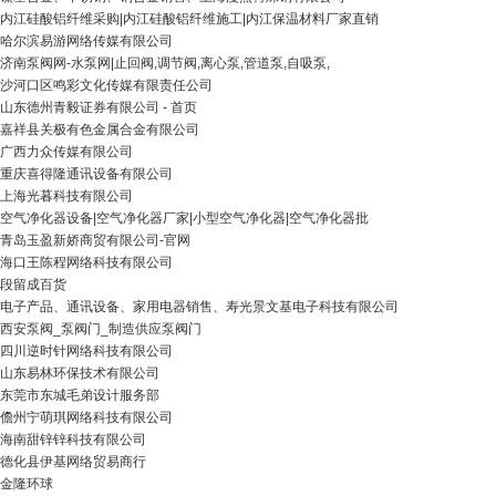
内江硅酸铝纤维采购|内江硅酸铝纤维施工|内江保温材料厂家直销
哈尔滨易游网络传媒有限公司
济南泵阀网-水泵网|止回阀,调节阀,离心泵,管道泵,自吸泵,
沙河口区鸣彩文化传媒有限责任公司
山东德州青毅证券有限公司 - 首页
嘉祥县关极有色金属合金有限公司
广西力众传媒有限公司
重庆喜得隆通讯设备有限公司
上海光暮科技有限公司
空气净化器设备|空气净化器厂家|小型空气净化器|空气净化器批
青岛玉盈新娇商贸有限公司-官网
海口王陈程网络科技有限公司
段留成百货
电子产品、通讯设备、家用电器销售、寿光景文基电子科技有限公司
西安泵阀_泵阀门_制造供应泵阀门
四川逆时针网络科技有限公司
山东易林环保技术有限公司
东莞市东城毛弟设计服务部
儋州宁萌琪网络科技有限公司
海南甜锌锌科技有限公司
德化县伊基网络贸易商行
金隆环球