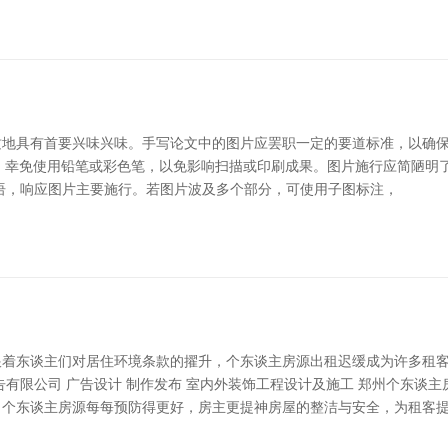
地具有首要兴味兴味。手写论文中的图片应罢职一定的要道标准，以确保
，幸免使用铅笔或彩色笔，以免影响扫描或印刷成果。图片施行应简陋明
三言五语，响应图片主要施行。若图片波及多个部分，可使用子图标注，
跟着东谈主们对居住环境条款的擢升，个东谈主房源出租迟缓成为许多租
有限公司 广告设计 制作发布 室内外装饰工程设计及施工 郑州个东谈
，个东谈主房源每每预防得更好，房主更提神房屋的整洁与安全，为租客