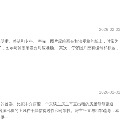
2026-02-03
明晰、整洁和专科。 率先，图片应绘画在和洽规格的纸上，时常为
了，图示与翰墨阐发要对应准确。 其次，每张图片应有编号和标题，
2026-02-02
客的首选。比拟中介房源，个东谈主房主平直出租的房屋每每更透
主房源出租的上风在于其信得过性和可靠性。房主平直与租客疏导，幸
提供一