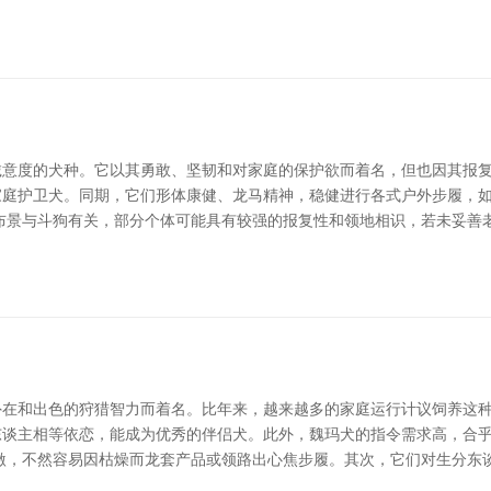
意度的犬种。它以其勇敢、坚韧和对家庭的保护欲而着名，但也因其报复
家庭护卫犬。同期，它们形体康健、龙马精神，稳健进行各式户外步履，
布景与斗狗有关，部分个体可能具有较强的报复性和领地相识，若未妥善
在和出色的狩猎智力而着名。比年来，越来越多的家庭运行计议饲养这种
东谈主相等依恋，能成为优秀的伴侣犬。此外，魏玛犬的指令需求高，合
激，不然容易因枯燥而龙套产品或领路出心焦步履。其次，它们对生分东