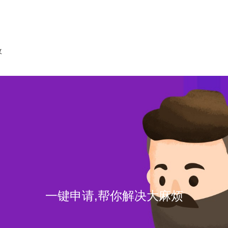
收
申请,帮你解决大麻烦