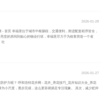
2026-01-28
- 首页 幸福里位于城市中枢肠段，交通便利，附进配套程序皆全，
洁亮堂的房间到贴心的物业行状，幸福里尽力于为租客营造一个省
，社
2026-01-27
力呢？ 呼和浩特花卉网 - 花卉_养花技巧_花卉知识大全_养花
解为小尺度，逐步完成，这么更容易插足专注现象。 其次，减少贬抑