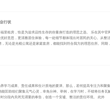
业行状
福里租房，恰是为追求品性生存的你量身打造的理思之选。 乐在其中官网 
境优好意思，更清雅居住体验，每一处细节都体现出对居民的关心。从整
聘，无论是光棍公寓还是家庭套房，都能找到符合我方的理思住所。同期
学习成果、责任成果和生计质地的要津。那么，若何提高专注力和聚集防护
动能匡助咱们聚集元气心灵，幸免分神。举例，在学习时，不错将任务瓦
时分段内关闭无谓要的奉告，创造一个安谧、整洁的责任环境。 此外