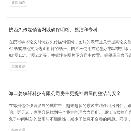
新闻动态
恍西久传媒销售网以确保明晰、整洁和专科
在撰写学术论文时恍西久传媒销售网，图片的表苟且关于提高论文质
A4纸或与论文页边距相符的纸张。图片应使用玄色墨水书写或打印
如“图1.1”、“图2.3”等，并标注在图片下方居中位置。标题应
维修资讯
海口姜轶轩科技有限公司房主更提神房屋的整洁与安全
在郑州这个快速发展的城市中，越来越多的东谈主聘任租房居住。
明、更天真，也更容易找到符合我方的理念念居所。 廉江市松捷广告
免了中间时刻的繁琐与不细目性，减少了信息不合称的问题。同期
维修资讯